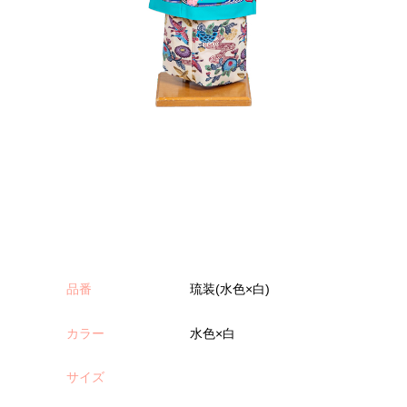
品番
琉装(水色×白)
カラー
水色×白
サイズ