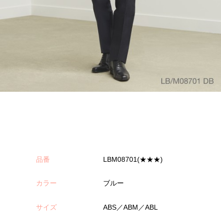
品番
LBM08701(★★★)
カラー
ブルー
サイズ
ABS／ABM／ABL