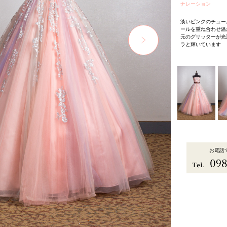
ナレーション
淡いピンクのチュー
ールを重ね合わせ温
元のグリッターが光
ラと輝いています
お電話