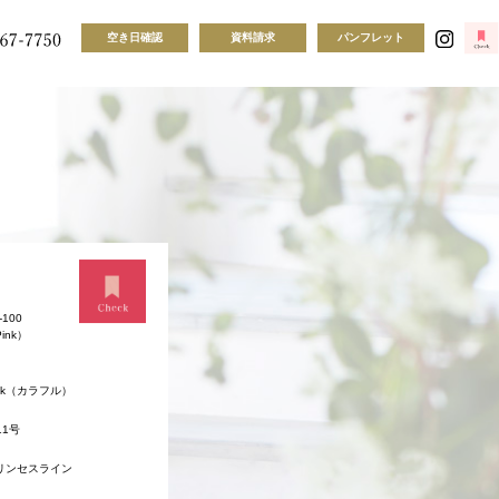
空き日確認
資料請求
パンフレット
-100
（Pink）
ink（カラフル）
11号
リンセスライン