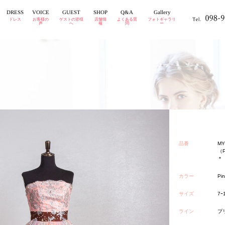
GUEST
DRESS
VOICE
Gallery
SHOP
Q&A
ドレス
お客様の
ゲストの皆様
店舗情
よくある質
フォトギャラリ
声
へ
報
問
ー
品番
MY
＊
カラー
P
サイズ
7ｰ
ライン
プ