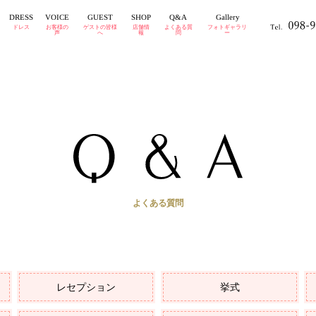
GUEST
DRESS
VOICE
Gallery
SHOP
Q&A
ドレス
お客様の
ゲストの皆様
店舗情
よくある質
フォトギャラリ
声
へ
報
問
ー
よくある質問
レセプション
挙式