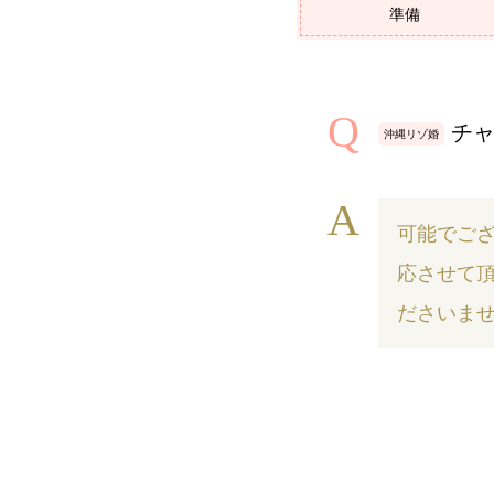
準備
チャ
沖縄リゾ婚
可能でご
応させて頂
ださいま