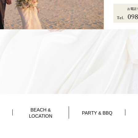
お電話
BEACH &
PARTY & BBQ
LOCATION