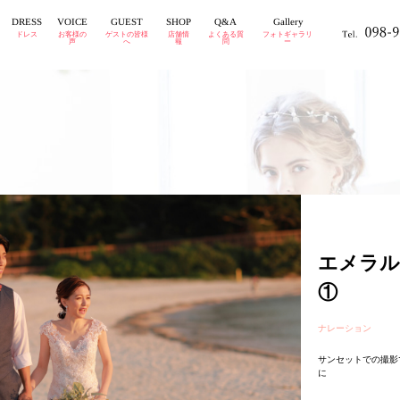
GUEST
DRESS
VOICE
Gallery
SHOP
Q&A
ドレス
お客様の
ゲストの皆様
店舗情
よくある質
フォトギャラリ
声
へ
報
問
ー
エメラル
①
ナレーション
サンセットでの撮影
に