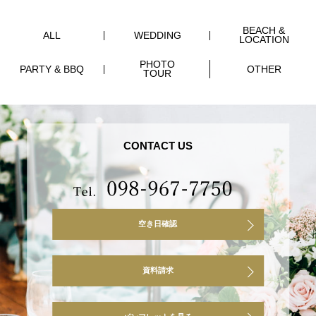
BEACH &
ALL
WEDDING
LOCATION
PHOTO
PARTY & BBQ
OTHER
TOUR
CONTACT US
空き日確認
資料請求