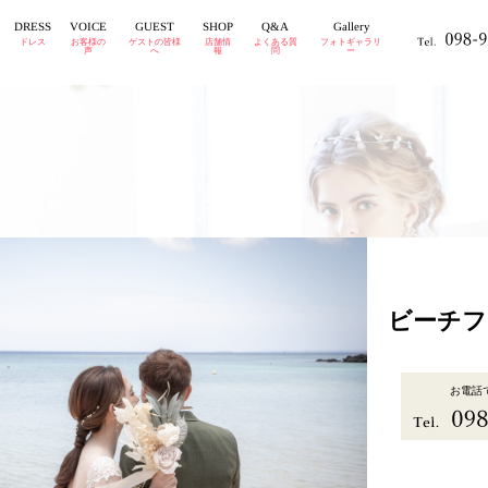
GUEST
DRESS
VOICE
Gallery
SHOP
Q&A
ドレス
お客様の
ゲストの皆様
店舗情
よくある質
フォトギャラリ
声
へ
報
問
ー
ビーチフ
お電話