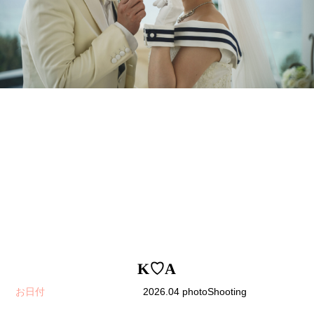
K♡A
お日付
2026.04 photoShooting