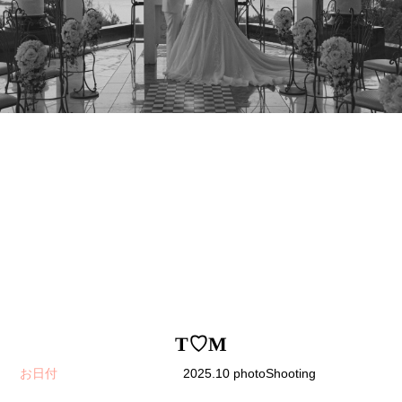
T♡M
お日付
2025.10 photoShooting